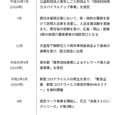
平成30年7月
公益財団法人東京しごと財団より「団体別採用
(2018年)
力スパイラルアップ事業」を受託
7月
西日本豪雨災害において、県・政府の要請を受
けて訪問入浴車を派遣し、入浴支援活動を実施
また、厚労省の依頼を受け、広島・岡山・愛媛
3県の民間介護事業者の相談窓口となる
11月
天皇陛下御即位三十周年奉祝委員会より委員の
委嘱を受け、設立総会に出席
令和元年9月
東京都「業界団体連携によるテレワーク導入促
(2019年)
進事業」を受託
令和2年3月
新型コロナウイルスの発生を受け、「緊急企
(2020年)
画 新型コロナウイルス感染対策Webセミナ
ー」を無料開催
4月
認定マーク事業を開始し、花王「消臭ストロン
グシリーズ」が第1弾に