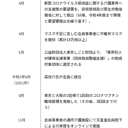
4月
新型コロナウイルス感染症に関する介護業界へ
の支援策の要望書を、安倍首相及び厚生労働省
働省に対して提出（以降、令和4年度まで陳情
と要望書提出を繰り返す）。
4月
マスク不足に苦しむ会員事業者に不織布マスク
を提供（累計15万枚以上）
5月
公益財団法人東京しごと財団より、「業界別人
材確保支援事業（団体独自取組支援）」の助成
対象団体に選定される
令和3年6月
森信介氏が会長に就任
（2021年）
8月
東京と大阪の2会場で1回目のコロナワクチン
職域接種を実施した（その後、3回目まで行
う）
11月
会員事業者の通所介護施設にて天皇皇后両陛下
による行幸啓をオンラインで実施