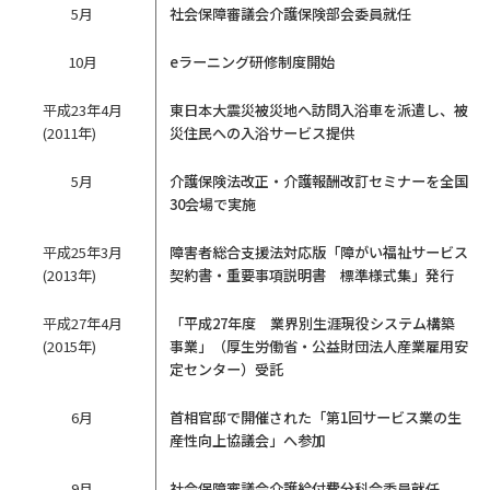
5月
社会保障審議会介護保険部会委員就任
10月
eラーニング研修制度開始
平成23年4月
東日本大震災被災地へ訪問入浴車を派遣し、被
(2011年)
災住民への入浴サービス提供
5月
介護保険法改正・介護報酬改訂セミナーを全国
30会場で実施
平成25年3月
障害者総合支援法対応版「障がい福祉サービス
(2013年)
契約書・重要事項説明書 標準様式集」発行
平成27年4月
「平成27年度 業界別生涯現役システム構築
(2015年)
事業」（厚生労働省・公益財団法人産業雇用安
定センター）受託
6月
首相官邸で開催された「第1回サービス業の生
産性向上協議会」へ参加
9月
社会保障審議会介護給付費分科会委員就任