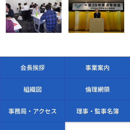
会長挨拶
事業案内
組織図
倫理網領
事務局・アクセス
理事・監事名簿