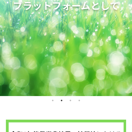
プラットフォームとして
人と社会と未来を結ぶ
～民間介護事業者の発展を通じ、
入会のご案内へ
安心して介護を受けられる社会へ～
協会概要ページへ