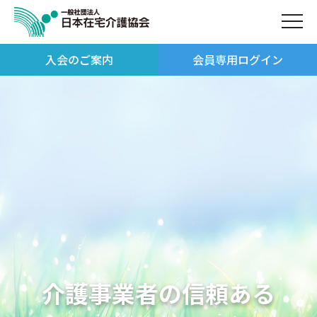
入会のご案内
会員専用ログイン
日本在宅介護協会
在宅介護サービスの質的向
会員募集中
介護事業者の信頼ある
介護を通じて、
上を目指して