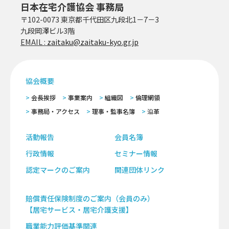
日本在宅介護協会 事務局
〒102-0073 東京都千代田区九段北1－7－3
九段岡澤ビル3階
EMAIL :
zaitaku@zaitaku-kyo.gr.jp
協会概要
会長挨拶
事業案内
組織図
倫理網領
事務局・アクセス
理事・監事名簿
沿革
活動報告
会員名簿
行政情報
セミナー情報
認定マークのご案内
関連団体リンク
賠償責任保険制度のご案内（会員のみ）
【居宅サービス・居宅介護支援】
職業能力評価基準関連