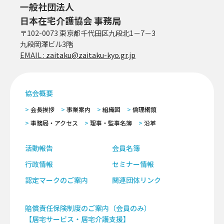
一般社団法人
日本在宅介護協会 事務局
〒102-0073 東京都千代田区九段北1－7－3
九段岡澤ビル3階
EMAIL :
zaitaku@zaitaku-kyo.gr.jp
協会概要
会長挨拶
事業案内
組織図
倫理網領
事務局・アクセス
理事・監事名簿
沿革
活動報告
会員名簿
行政情報
セミナー情報
認定マークのご案内
関連団体リンク
賠償責任保険制度のご案内（会員のみ）
【居宅サービス・居宅介護支援】