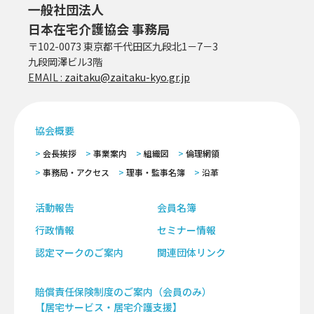
一般社団法人
日本在宅介護協会 事務局
〒102-0073 東京都千代田区九段北1－7－3
九段岡澤ビル3階
EMAIL :
zaitaku@zaitaku-kyo.gr.jp
協会概要
会長挨拶
事業案内
組織図
倫理網領
事務局・アクセス
理事・監事名簿
沿革
活動報告
会員名簿
行政情報
セミナー情報
認定マークのご案内
関連団体リンク
賠償責任保険制度のご案内（会員のみ）
【居宅サービス・居宅介護支援】