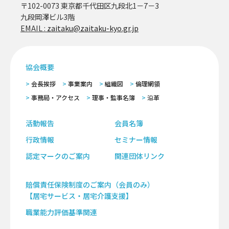
〒102-0073 東京都千代田区九段北1－7－3
九段岡澤ビル3階
EMAIL :
zaitaku@zaitaku-kyo.gr.jp
協会概要
会長挨拶
事業案内
組織図
倫理網領
事務局・アクセス
理事・監事名簿
沿革
活動報告
会員名簿
行政情報
セミナー情報
認定マークのご案内
関連団体リンク
賠償責任保険制度のご案内（会員のみ）
【居宅サービス・居宅介護支援】
職業能力評価基準関連