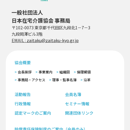
一般社団法人
日本在宅介護協会 事務局
〒102-0073 東京都千代田区九段北1－7－3
九段岡澤ビル3階
EMAIL :
zaitaku@zaitaku-kyo.gr.jp
協会概要
会長挨拶
事業案内
組織図
倫理網領
事務局・アクセス
理事・監事名簿
沿革
活動報告
会員名簿
行政情報
セミナー情報
認定マークのご案内
関連団体リンク
賠償責任保険制度のご案内（会員のみ）