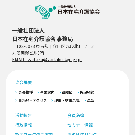
一般社団法人
日本在宅介護協会 事務局
〒102-0073 東京都千代田区九段北1－7－3
九段岡澤ビル3階
EMAIL :
zaitaku@zaitaku-kyo.gr.jp
協会概要
会長挨拶
事業案内
組織図
倫理網領
事務局・アクセス
理事・監事名簿
沿革
活動報告
会員名簿
行政情報
セミナー情報
認定マークのご案内
関連団体リンク