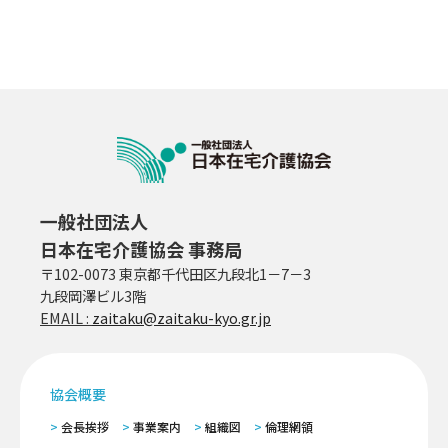
一般社団法人
日本在宅介護協会 事務局
〒102-0073 東京都千代田区九段北1－7－3
九段岡澤ビル3階
EMAIL :
zaitaku@zaitaku-kyo.gr.jp
協会概要
会長挨拶
事業案内
組織図
倫理網領